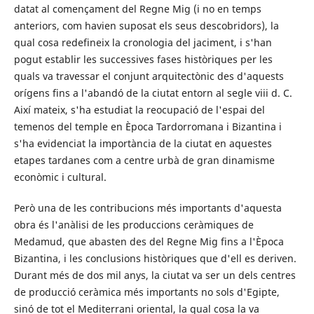
datat al començament del Regne Mig (i no en temps
anteriors, com havien suposat els seus descobridors), la
qual cosa redefineix la cronologia del jaciment, i s'han
pogut establir les successives fases històriques per les
quals va travessar el conjunt arquitectònic des d'aquests
orígens fins a l'abandó de la ciutat entorn al segle viii d. C.
Així mateix, s'ha estudiat la reocupació de l'espai del
temenos del temple en Època Tardorromana i Bizantina i
s'ha evidenciat la importància de la ciutat en aquestes
etapes tardanes com a centre urbà de gran dinamisme
econòmic i cultural.
Però una de les contribucions més importants d'aquesta
obra és l'anàlisi de les produccions ceràmiques de
Medamud, que abasten des del Regne Mig fins a l'Època
Bizantina, i les conclusions històriques que d'ell es deriven.
Durant més de dos mil anys, la ciutat va ser un dels centres
de producció ceràmica més importants no sols d'Egipte,
sinó de tot el Mediterrani oriental, la qual cosa la va